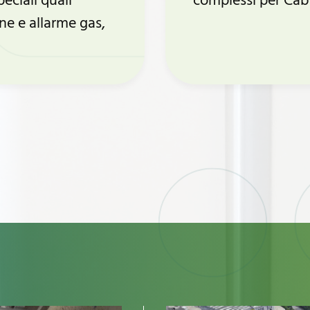
eciali quali
complessi per Cab
one e allarme gas,