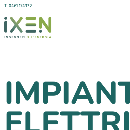
T. 0461 174332
FOTOVOLTAICO
IDROGENO
IMPIANT
IMPIANTI SPECIALI
TELERISCALDA
ELETTRI