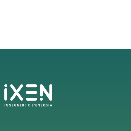
Paginazione
degli
articoli