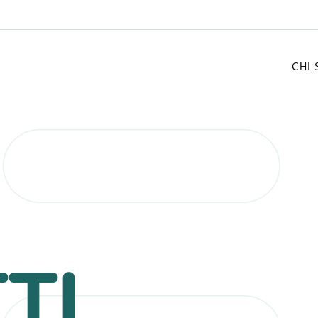
CHI
FONTI TRADIZIONALI
I
MENTO
CONSULENZA ENERGETICA
IL
TI