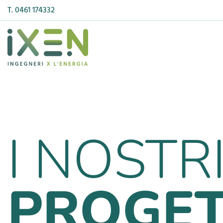
T. 0461 174332
FOTOVOLTAICO
IDROGENO
I NOSTR
IMPIANTI SPECIALI
TELERISCALDA
PROGET